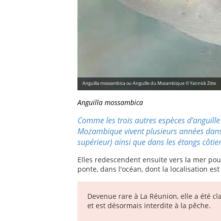
Anguilla mossambica ou Anguille du Mozambique © Yannick Zitte
Anguilla mossambica
Comme les trois autres espèces d'anguille 
Mozambique vivent plusieurs années dans 
supérieur) ainsi que dans les étangs côtier
Elles redescendent ensuite vers la mer pour
ponte, dans l'océan, dont la localisation e
Devenue rare à La Réunion, elle a été cl
et est désormais interdite à la pêche.