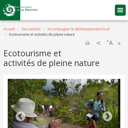
Aller au contenu principal
Fil d'Ariane
Accueil
Des actions
Accompagner le développement local
Ecotourisme et activités de pleine nature
+
A
-
A
Imprimer
Ecotourisme et
activités de pleine nature