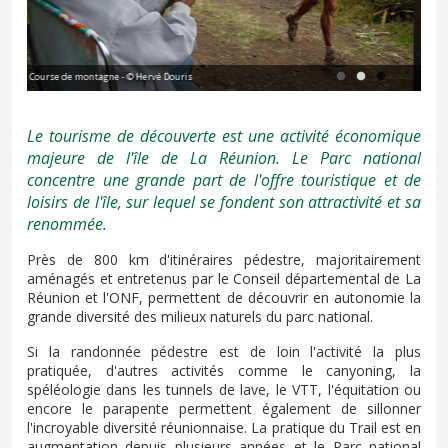
Canyoning à Fleur jaune - © Hervé Douris
Vo
Le tourisme de découverte est une activité économique
majeure de l'île de La Réunion. Le Parc national
concentre une grande part de l'offre touristique et de
loisirs de l'île, sur lequel se fondent son attractivité et sa
renommée.
Près de 800 km d'itinéraires pédestre, majoritairement
aménagés et entretenus par le Conseil départemental de La
Réunion et l'ONF, permettent de découvrir en autonomie la
grande diversité des milieux naturels du parc national.
Si la randonnée pédestre est de loin l'activité la plus
pratiquée, d'autres activités comme le canyoning, la
spéléologie dans les tunnels de lave, le VTT, l'équitation ou
encore le parapente permettent également de sillonner
l'incroyable diversité réunionnaise. La pratique du Trail est en
augmentation depuis plusieurs années et le Parc national