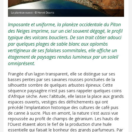
La planèze ouest - © Hervé Douris
Imposante et uniforme, la planèze occidentale du Piton
des Neiges imprime, sur un ciel souvent dégagé, le profil
typique des volcans boucliers. De son trait côtier adouci
par quelques plages de sable blanc aux aplombs
vertigineux de ses falaises sommitales, elle affiche un
étagement de paysages rendus lumineux par un soleil
omniprésent.
Frangée d'un lagon transparent, elle se distingue sur ses
basses pentes par ses savanes rousses ponctuées de la
silhouette sombre de quelques arbustes épineux. Cette
séquence paysagère n'est pas sans rappeler quelques coins
d'Afrique sèche. Avec l'altitude, elle laisse la place aux grands
espaces ouverts, vestiges des défrichements qui ont
précédé l'implantation historique des cultures de café puis
de canne à sucre. Plus en amont, la nature s'est aussi vue
repoussée au profit de champs de géranium. Les hauts de
l'Ouest étaient alors le fief de la production d'une huile
essentielle qui faisait le bonheur des grands parfumeurs. Par