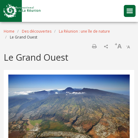
Skip to main content
Breadcrumb
Home
Des découvertes
La Réunion : une île de nature
Le Grand Ouest
+
A
-
A
Print
Le Grand Ouest