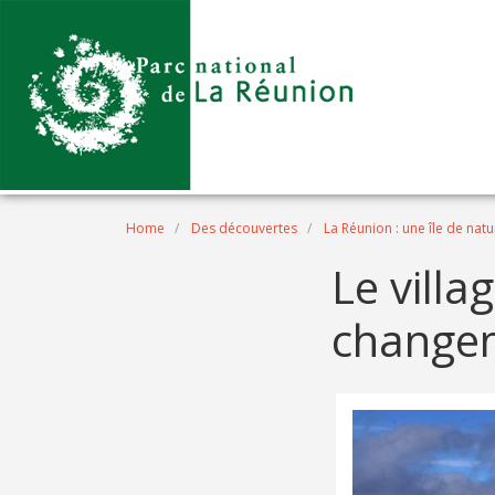
Skip to main content
Breadcrumb
Home
Des découvertes
La Réunion : une île de natu
Le villa
changem