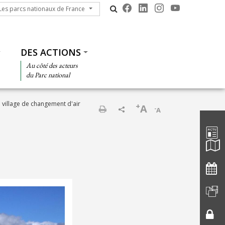
s parcs nationaux de France
Les parcs nationaux de France
DES ACTIONS
Au côté des acteurs
du Parc national
n village de changement d'air
+
A
-
A
Barre d'
Print