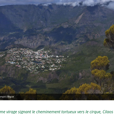
rançois Bègue
ime virage signant le cheminement tortueux vers le cirque, Cilaos