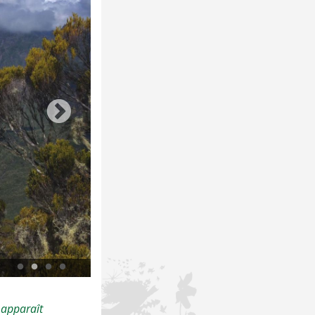
Broderie : jours de Cilaos © N. et S. Szymandera
 apparaît