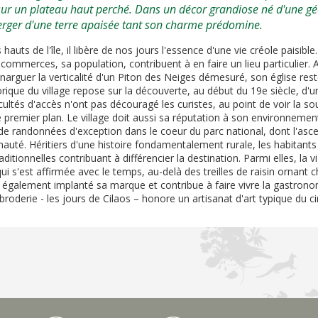
ur un plateau haut perché. Dans un décor grandiose né d'une géol
erger d'une terre apaisée tant son charme prédomine.
auts de l'île, il libère de nos jours l'essence d'une vie créole paisible
 commerces, sa population, contribuent à en faire un lieu particulier.
narguer la verticalité d'un Piton des Neiges démesuré, son église res
storique du village repose sur la découverte, au début du 19e siècle, d
ficultés d'accès n'ont pas découragé les curistes, au point de voir la
premier plan. Le village doit aussi sa réputation à son environnement.
é de randonnées d'exception dans le coeur du parc national, dont l'asc
auté. Héritiers d'une histoire fondamentalement rurale, les habitants 
ditionnelles contribuant à différencier la destination. Parmi elles, la v
ui s'est affirmée avec le temps, au-delà des treilles de raisin ornant
 a également implanté sa marque et contribue à faire vivre la gastron
broderie - les jours de Cilaos – honore un artisanat d'art typique du ci