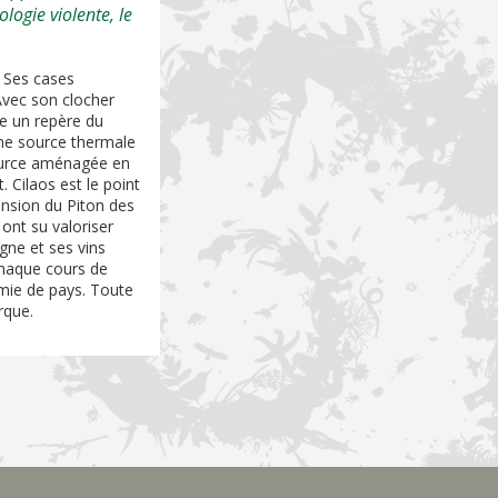
ogie violente, le
. Ses cases
 Avec son clocher
te un repère du
'une source thermale
 source aménagée en
 Cilaos est le point
ension du Piton des
ont su valoriser
igne et ses vins
 chaque cours de
omie de pays. Toute
rque.