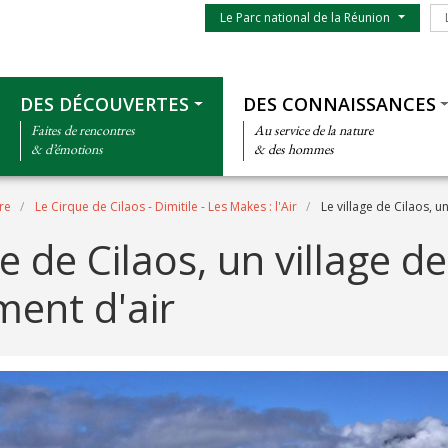
Menu du parc
Le
Le Parc national de la Réunion
Thématiques
DES DÉCOUVERTES
DES CONNAISSANCES
Faites de rencontres
Au service de la nature
& d’émotions
& des hommes
re
Le Cirque de Cilaos - Dimitile - Les Makes : l'Air
Le village de Cilaos, u
ge de Cilaos, un village de
ent d'air