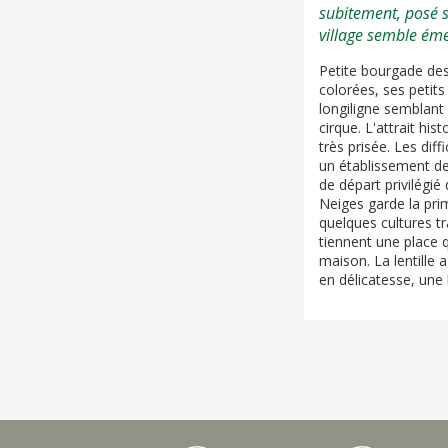
subitement, posé s
village semble ém
Petite bourgade des h
colorées, ses petits
longiligne semblant 
cirque. L'attrait hi
très prisée. Les dif
un établissement de 
de départ privilégi
Neiges garde la prim
quelques cultures tra
tiennent une place q
maison. La lentille
en délicatesse, une 