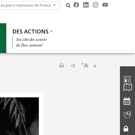
s parcs nationaux de France
Les parcs nationaux de France
DES ACTIONS
Au côté des acteurs
du Parc national
+
A
-
A
Barre d'
Print