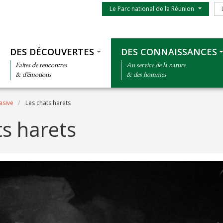
Menu du parc
Le
Le Parc national de la Réunion
Thématiques
DES DÉCOUVERTES
DES CONNAISSANCES
Faites de rencontres
Au service de la nature
& d’émotions
& des hommes
asive
Les chats harets
ts harets