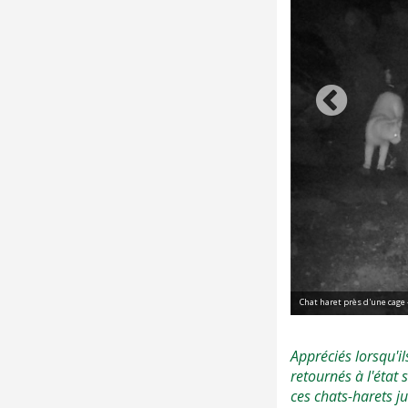
Chat haret près d'une cage 
Appréciés lorsqu'il
retournés à l'état
ces chats-harets j