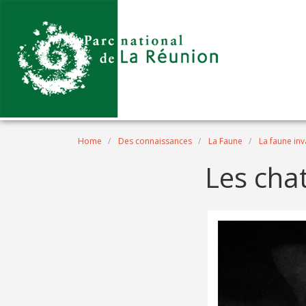
Skip to main content
Breadcrumb
Home
Des connaissances
La Faune
La faune inv
Les cha