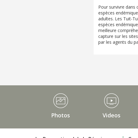
Pour survivre dans c
espèces endémiques 
adultes. Les Tuit-Tui
espèces endémiques,
meilleure compréhe
capture sur les sit
par les agents du pa
Médiathèque Footer
Photos
Videos