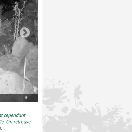
Chats harets - © Jean-François Bénard
ont cependant
île. On retrouve
e.