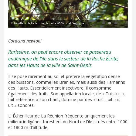
Echenilleur de La Réunion femelle - © Gabriel Deguigne
Tui
Coracina newtoni
Rarissime, on peut encore observer ce passereau
endémique de l'île dans le secteur de la Roche Écrite,
dans les Hauts de la ville de Saint-Denis.
Il se pose rarement au sol et préfère la végétation dense
des buissons, comme les Branles, mais aussi des Tamarins
des Hauts. Essentiellement insectivore, il consomme
également des fruits. Son appellation locale, de « Tuit-tuit »,
fait référence à son chant, dominé par des « tuit – uit -uit-
uit » sonores.
L' Échenilleur de La Réunion fréquente uniquement les
milieux indigènes forestiers du Nord de l'île situés entre 1000
et 1800 m d'altitude.