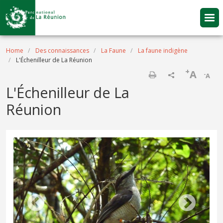
Skip to main content
Breadcrumb
Home
Des connaissances
La Faune
La faune indigène
L'Échenilleur de La Réunion
+
A
-
A
Print
L'Échenilleur de La
Réunion