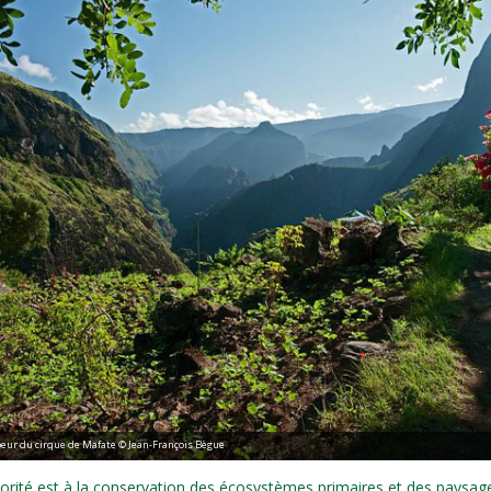
coeur du cirque de Mafate © Jean-François Bègue
riorité est à la conservation des écosystèmes primaires et des paysag