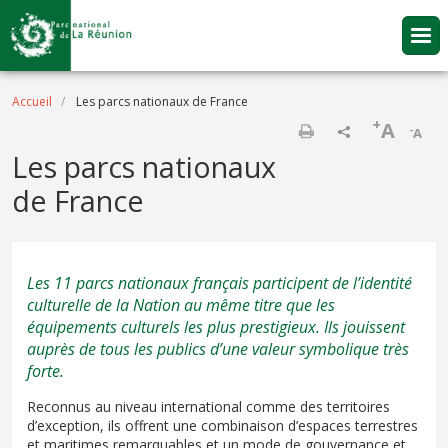
Aller au contenu principal
Fil d'Ariane
Accueil
Les parcs nationaux de France
+
A
-
A
Imprimer
Les parcs nationaux
de France
Les 11 parcs nationaux français participent de l’identité
culturelle de la Nation au même titre que les
équipements culturels les plus prestigieux. Ils jouissent
auprès de tous les publics d’une valeur symbolique très
forte.
Reconnus au niveau international comme des territoires
d’exception, ils offrent une combinaison d’espaces terrestres
et maritimes remarquables et un mode de gouvernance et