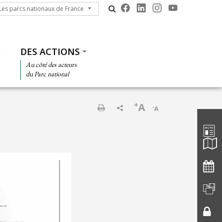
s parcs nationaux de France
Les parcs nationaux de France
DES ACTIONS
Au côté des acteurs
du Parc national
+
A
-
A
Barre d'
Imprimer