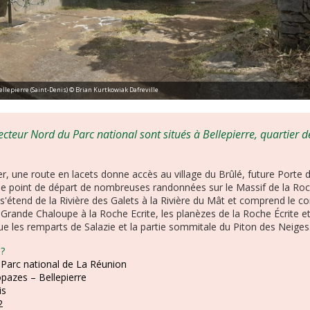
llepierre (Saint-Denis) © Brian Kurtkowiak Dafreville
ecteur Nord du Parc national sont situés à Bellepierre, quartier
r, une route en lacets donne accès au village du Brûlé, future Porte 
le point de départ de nombreuses randonnées sur le Massif de la Roch
s'étend de la Rivière des Galets à la Rivière du Mât et comprend le c
 Grande Chaloupe à la Roche Ecrite, les planèzes de la Roche Écrite et
ue les remparts de Salazie et la partie sommitale du Piton des Neiges
 ?
Parc national de La Réunion
opazes – Bellepierre
is
2