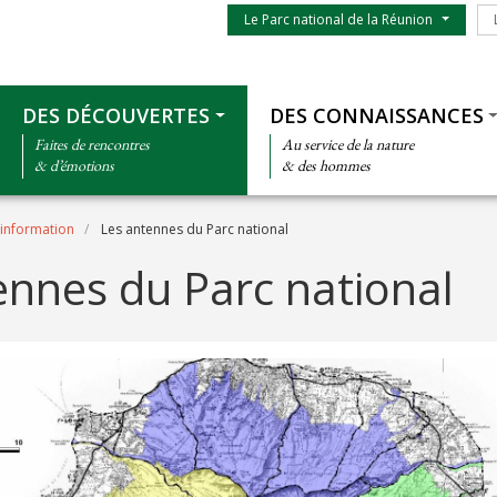
Menu du parc
Le
Le Parc national de la Réunion
Thématiques
DES DÉCOUVERTES
DES CONNAISSANCES
Faites de rencontres
Au service de la nature
& d’émotions
& des hommes
'information
Les antennes du Parc national
ennes du Parc national