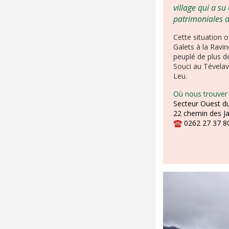
village qui a s
patrimoniales d
Cette situation 
Galets à la Ravi
peuplé de plus d
Souci au Tévelave
Leu.
Où nous trouver
Secteur Ouest du
22 chemin des J
☎
0262 27 37 8