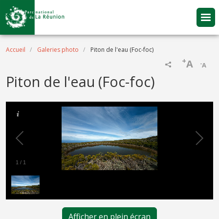
Aller au contenu principal
Fil d'Ariane
Accueil
Galeries photo
Piton de l'eau (Foc-foc)
+
A
-
A
Piton de l'eau (Foc-foc)
1
/
1
Afficher en plein écran