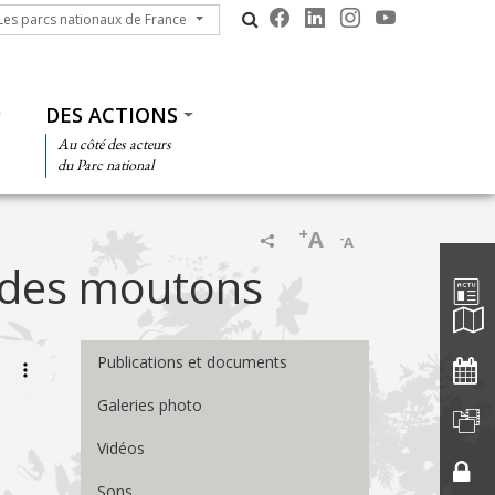
s parcs nationaux de France
Les parcs nationaux de France
DES ACTIONS
Au côté des acteurs
du Parc national
+
A
-
A
Barre d'
 des moutons
Menu Médiathèque
Publications et documents
Galeries photo
Vidéos
Sons