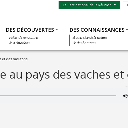
Menu du parc
Le
Le Parc national de la Réunion
Thématiques
DES DÉCOUVERTES
DES CONNAISSANCES
Faites de rencontres
Au service de la nature
& d’émotions
& des hommes
s et des moutons
e au pays des vaches et