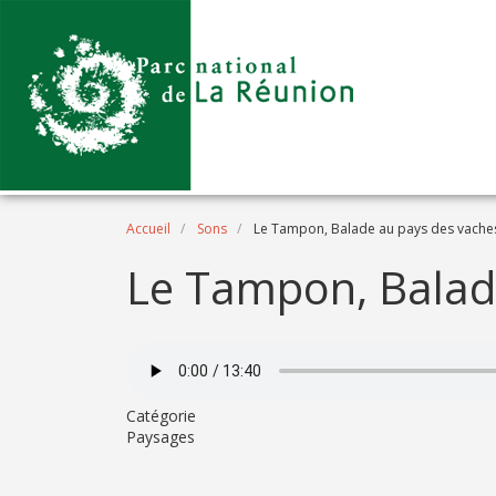
Aller au contenu principal
Fil d'Ariane
Accueil
Sons
Le Tampon, Balade au pays des vache
Le Tampon, Balad
Fichier Audio
Catégorie
Paysages