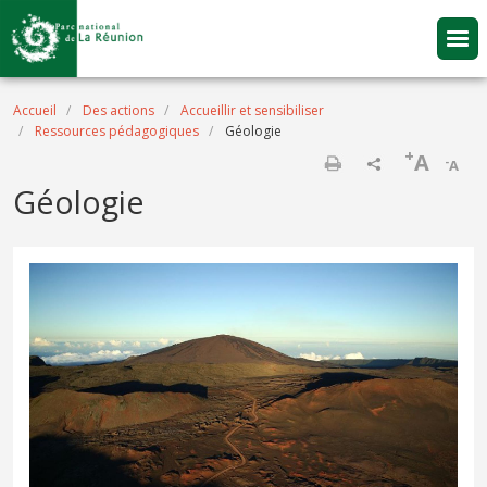
Aller au contenu principal
Fil d'Ariane
Accueil
Des actions
Accueillir et sensibiliser
Ressources pédagogiques
Géologie
+
A
-
A
Imprimer
Géologie