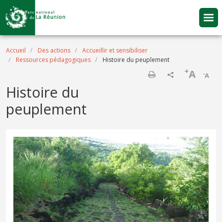
Aller au contenu principal
Fil d'Ariane
Accueil
Des actions
Accueillir et sensibiliser
Ressources pédagogiques
Histoire du peuplement
+
A
-
A
Imprimer
Histoire du
peuplement