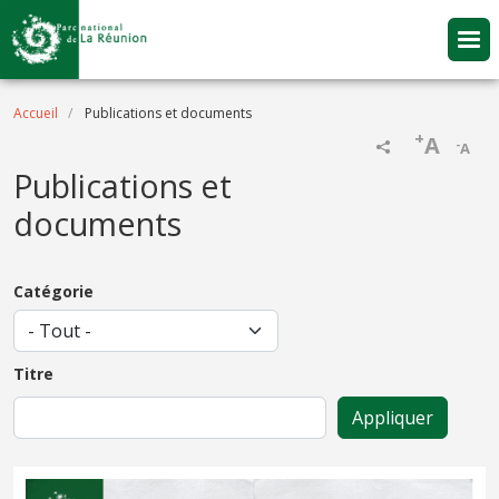
Aller au contenu principal
Fil d'Ariane
Accueil
Publications et documents
+
A
-
A
Publications et
documents
Catégorie
Titre