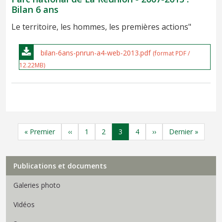
Bilan 6 ans
Le territoire, les hommes, les premières actions"
bilan-6ans-pnrun-a4-web-2013.pdf
(format PDF /
12.22MB)
Pagination
Première page
Page précédente
Page
Page
Page
Page
Page suivante
Dernière page
« Premier
‹‹
1
2
3
4
››
Dernier »
Menu Médiathèque
Publications et documents
Galeries photo
Vidéos