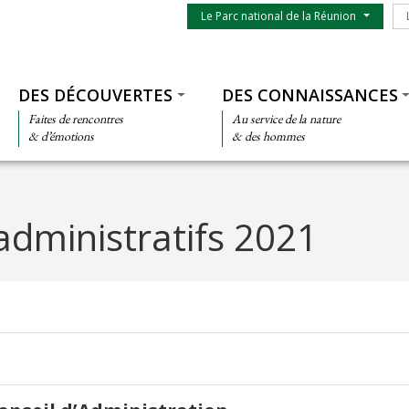
Menu du parc
Le
Le Parc national de la Réunion
Thématiques
DES DÉCOUVERTES
DES CONNAISSANCES
Faites de rencontres
Au service de la nature
& d’émotions
& des hommes
administratifs 2021