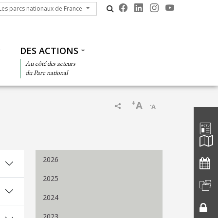
s parcs nationaux de France
Les parcs nationaux de France
DES ACTIONS
Au côté des acteurs
du Parc national
+
A
-
A
Barre d'
2026
2025
2024
2023