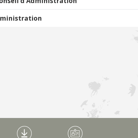
onseil d’Administration
dministration